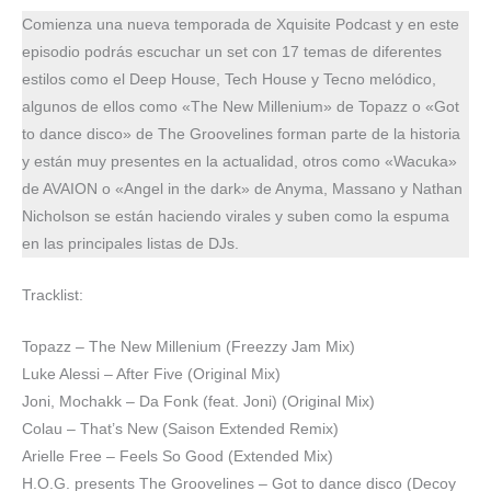
Amazon
Apple Podcasts
IR
Comienza una nueva temporada de Xquisite Podcast y en este
TuneIn
YouTube
ENLACE
episodio podrás escuchar un set con 17 temas de diferentes
FEED RSS
estilos como el Deep House, Tech House y Tecno melódico,
INCRUSTA
R
algunos de ellos como «The New Millenium» de Topazz o «Got
to dance disco» de The Groovelines forman parte de la historia
y están muy presentes en la actualidad, otros como «Wacuka»
de AVAION o «Angel in the dark» de Anyma, Massano y Nathan
Nicholson se están haciendo virales y suben como la espuma
en las principales listas de DJs.
Tracklist:
Topazz – The New Millenium (Freezzy Jam Mix)
Luke Alessi – After Five (Original Mix)
Joni, Mochakk – Da Fonk (feat. Joni) (Original Mix)
Colau – That’s New (Saison Extended Remix)
Arielle Free – Feels So Good (Extended Mix)
H.O.G. presents The Groovelines – Got to dance disco (Decoy