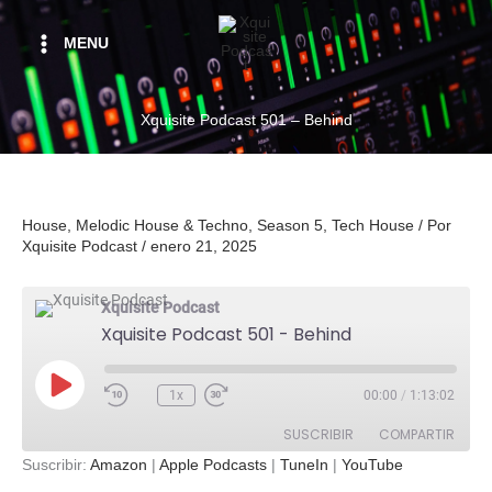
Ir
al
MENU
contenido
Xquisite Podcast 501 – Behind
House
,
Melodic House & Techno
,
Season 5
,
Tech House
/ Por
Xquisite Podcast
/
enero 21, 2025
Xquisite Podcast
Xquisite Podcast 501 - Behind
Reproducir
1x
00:00
/
1:13:02
episodio
SUSCRIBIR
COMPARTIR
Suscribir:
Amazon
|
Apple Podcasts
|
TuneIn
|
YouTube
COMPART